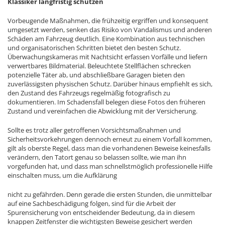
Klassiker langfristig schützen
Vorbeugende Maßnahmen, die frühzeitig ergriffen und konsequent
umgesetzt werden, senken das Risiko von Vandalismus und anderen
Schäden am Fahrzeug deutlich. Eine Kombination aus technischen
und organisatorischen Schritten bietet den besten Schutz.
Überwachungskameras mit Nachtsicht erfassen Vorfälle und liefern
verwertbares Bildmaterial. Beleuchtete Stellflächen schrecken
potenzielle Täter ab, und abschließbare Garagen bieten den
zuverlässigsten physischen Schutz. Darüber hinaus empfiehlt es sich,
den Zustand des Fahrzeugs regelmäßig fotografisch zu
dokumentieren. Im Schadensfall belegen diese Fotos den früheren
Zustand und vereinfachen die Abwicklung mit der Versicherung.
Sollte es trotz aller getroffenen Vorsichtsmaßnahmen und
Sicherheitsvorkehrungen dennoch erneut zu einem Vorfall kommen,
gilt als oberste Regel, dass man die vorhandenen Beweise keinesfalls
verändern, den Tatort genau so belassen sollte, wie man ihn
vorgefunden hat, und dass man schnellstmöglich professionelle Hilfe
einschalten muss, um die Aufklärung
nicht zu gefährden. Denn gerade die ersten Stunden, die unmittelbar
auf eine Sachbeschädigung folgen, sind für die Arbeit der
Spurensicherung von entscheidender Bedeutung, da in diesem
knappen Zeitfenster die wichtigsten Beweise gesichert werden