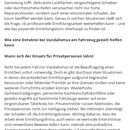
Sammlung trifft. Zerkratzte Lackflächen, eingeschlagene Scheiben
oder durchstochene Reifen verursachen nicht nur hohe
Reparaturkosten, sondern auch einen emotionalen Schaden, der
kaum beziffert werden kann. Genau in solchen Situationen stellt sich
die Frage, ob professionelle Ermittlungsarbeit weiterhelfen kann – und
wie das passende Ermittlungsbüro überhaupt zu finden ist.
Wie eine Detektei bei Vandalismus am Fahrzeug gezielt helfen
kann
Wann sich der Einsatz für Privatpersonen lohnt
Nicht bei jedem Fall von Vandalismus ist die Beauftragung eines
Ermittlers sofort notwendig. Doch es gibt durchaus klare Situationen,
in denen die polizeilichen Ermittlungen aufgrund begrenzter
Ressourcen oder fehlender Priorität an ihre Grenzen stoßen und keine
weiteren Fortschritte erzielen können. Wiederholte
Sachbeschädigungen, persönliche Nachbarschaftskonflikte oder
gezielte Angriffe auf bestimmte Fahrzeuge weisen auf einen
eingrenzbaren Täterkreis hin. Privatermittler nutzen Methoden, die
Privatpersonen nicht zur Verfügung stehen. Bei Oldtimern übersteigt
der Schaden oft die Ermittlungskosten. Wichtig dabei ist, dass die
Arbeit einer Ermittlungsfirma, auch wenn sie wertvolle Erkenntnisse
und verwertbare Beweise liefern kann, niemals eine polizeiliche
Anzeige ersetzt, sondern diese vielmehr auf sinnvolle Weise ergänzt,