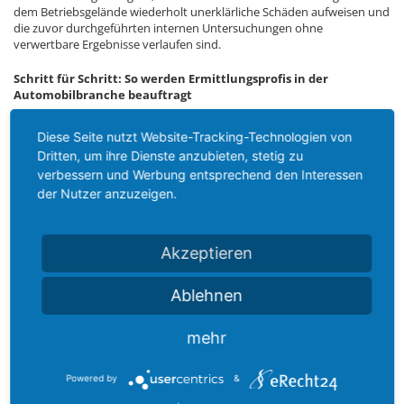
dem Betriebsgelände wiederholt unerklärliche Schäden aufweisen und
die zuvor durchgeführten internen Untersuchungen ohne
verwertbare Ergebnisse verlaufen sind.
Schritt für Schritt: So werden Ermittlungsprofis in der
Automobilbranche beauftragt
Vor der Auftragserteilung empfiehlt es sich, einem klar strukturierten
Diese Seite nutzt Website-Tracking-Technologien von
Vorgehen zu folgen. Die folgenden Schritte haben sich in der Praxis als
Dritten, um ihre Dienste anzubieten, stetig zu
besonders hilfreich und zielführend erwiesen:
verbessern und Werbung entsprechend den Interessen
der Nutzer anzuzeigen.
1.
Dokumentation
des Schadens: Fotos aus verschiedenen Winkeln
machen, Datum, Uhrzeit und Zeugen notieren – Grundlage jeder
Ermittlung.
Akzeptieren
2.
Polizeiliche Anzeige
erstatten: Eine Anzeige schafft die rechtliche
Basis für weitere Schritte.
Ablehnen
3.
Recherche geeigneter Dienstleister
: Wer
fachkundige Hinweise
zur Detektivsuche
berücksichtigt, vermeidet unseriöse Angebote.
mehr
Zulassungen, Referenzen und transparente Kostenstrukturen sind
verlässliche Qualitätsmerkmale.
Powered by
&
4.
Erstgespräch vereinbaren
: Seriöse Büros bieten kostenfreie