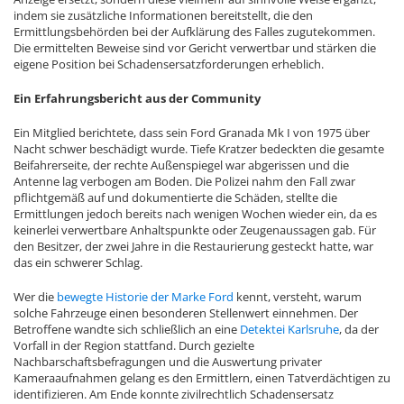
indem sie zusätzliche Informationen bereitstellt, die den
Ermittlungsbehörden bei der Aufklärung des Falles zugutekommen.
Die ermittelten Beweise sind vor Gericht verwertbar und stärken die
eigene Position bei Schadensersatzforderungen erheblich.
Ein Erfahrungsbericht aus der Community
Ein Mitglied berichtete, dass sein Ford Granada Mk I von 1975 über
Nacht schwer beschädigt wurde. Tiefe Kratzer bedeckten die gesamte
Beifahrerseite, der rechte Außenspiegel war abgerissen und die
Antenne lag verbogen am Boden. Die Polizei nahm den Fall zwar
pflichtgemäß auf und dokumentierte die Schäden, stellte die
Ermittlungen jedoch bereits nach wenigen Wochen wieder ein, da es
keinerlei verwertbare Anhaltspunkte oder Zeugenaussagen gab. Für
den Besitzer, der zwei Jahre in die Restaurierung gesteckt hatte, war
das ein schwerer Schlag.
Wer die
bewegte Historie der Marke Ford
kennt, versteht, warum
solche Fahrzeuge einen besonderen Stellenwert einnehmen. Der
Betroffene wandte sich schließlich an eine
Detektei Karlsruhe
, da der
Vorfall in der Region stattfand. Durch gezielte
Nachbarschaftsbefragungen und die Auswertung privater
Kameraaufnahmen gelang es den Ermittlern, einen Tatverdächtigen zu
identifizieren. Am Ende konnte zivilrechtlich Schadensersatz