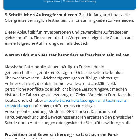
Impressum
|
Datenschutzerklärung
Erstberatung zu Erfolgsaussichten und Kosten an.
5.
Schriftlichen Auftrag formulieren
: Ziel, Umfang und finanzielle
Obergrenze vertraglich festhalten, um Unstimmigkeiten zu vermeiden.
Dieser Ablauf gilt für Privatpersonen und gewerbliche Auftraggeber
gleichermaßen. Ein systematisches Vorgehen steigert die Chancen auf
eine erfolgreiche Aufklärung des Falls deutlich.
Warum Oldtimer-Besitzer besonders aufmerksam sein sollten
Klassische Automobile stehen häufig im Freien oder in
gemeinschaftlich genutzten Garagen – Orte, die selten lückenlos
überwacht werden. Gleichzeitig erzeugen auffällige Fahrzeuge
Aufmerksamkeit, die nicht immer wohlwollend ausfällt. Neid,
persönliche Konflikte oder schlicht blinde Zerstörungswut machen
historische Fahrzeuge zu bevorzugten Zielen. Wer einen Ford-Klassiker
besitzt und sich über
aktuelle Sicherheitslösungen und technische
Entwicklungen
informiert, trifft bereits eine kluge
Vorsorgeentscheidung. Moderne GPS-Tracker, Dashcams mit
Parküberwachung und Bewegungssensoren ergänzen den physischen
Schutz durch Abdeckungen oder gesicherte Stellplätze wirkungsvoll.
Prävention und Beweissicherung – so lässt sich ein Ford-