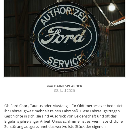
von
PAINTSPLASHER
08. JULI 2026
Ob Ford Capri, Taunus oder Mustang – für Oldtimerbesitzer bedeutet
ihr Fahrzeug weit mehr als reinen Fahrspaß. Diese Fahrzeuge tragen
Geschichte in sich, sie sind Ausdruck von Leidenschaft und oft das
Ergebnis jahrelanger Arbeit. Umso schlimmer ist es, wenn absichtliche
Zerstörung ausgerechnet das wertvollste Stück der eigenen