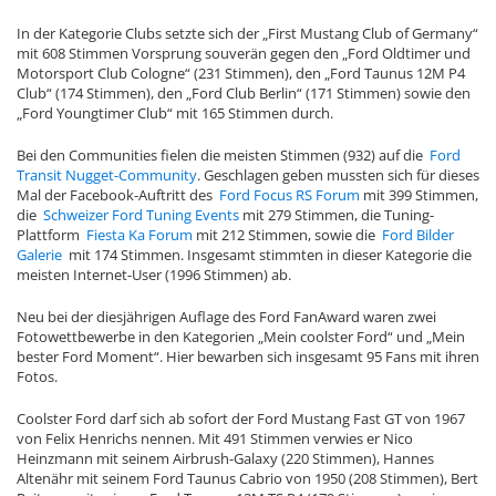
In der Kategorie Clubs setzte sich der „First Mustang Club of Germany“
mit 608 Stimmen Vorsprung souverän gegen den „Ford Oldtimer und
Motorsport Club Cologne“ (231 Stimmen), den „Ford Taunus 12M P4
Club“ (174 Stimmen), den „Ford Club Berlin“ (171 Stimmen) sowie den
„Ford Youngtimer Club“ mit 165 Stimmen durch.
Bei den Communities fielen die meisten Stimmen (932) auf die
Ford
Transit Nugget-Community
. Geschlagen geben mussten sich für dieses
Mal der Facebook-Auftritt des
Ford Focus RS Forum
mit 399 Stimmen,
die
Schweizer Ford Tuning Events
mit 279 Stimmen, die Tuning-
Plattform
Fiesta Ka Forum
mit 212 Stimmen, sowie die
Ford Bilder
Galerie
mit 174 Stimmen. Insgesamt stimmten in dieser Kategorie die
meisten Internet-User (1996 Stimmen) ab.
Neu bei der diesjährigen Auflage des Ford FanAward waren zwei
Fotowettbewerbe in den Kategorien „Mein coolster Ford“ und „Mein
bester Ford Moment“. Hier bewarben sich insgesamt 95 Fans mit ihren
Fotos.
Coolster Ford darf sich ab sofort der Ford Mustang Fast GT von 1967
von Felix Henrichs nennen. Mit 491 Stimmen verwies er Nico
Heinzmann mit seinem Airbrush-Galaxy (220 Stimmen), Hannes
Altenähr mit seinem Ford Taunus Cabrio von 1950 (208 Stimmen), Bert