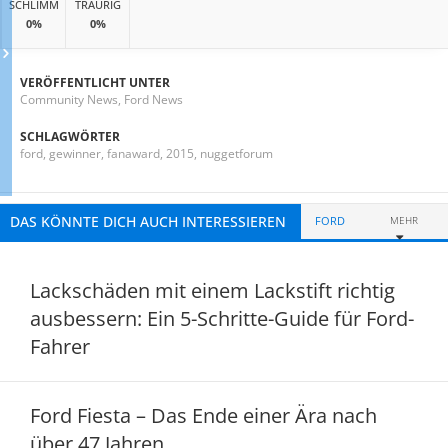
SCHLIMM
TRAURIG
0%
0%
VERÖFFENTLICHT UNTER
Community News
,
Ford News
SCHLAGWÖRTER
ford
,
gewinner
,
fanaward
,
2015
,
nuggetforum
DAS KÖNNTE DICH AUCH INTERESSIEREN
FORD
MEHR
Lackschäden mit einem Lackstift richtig
ausbessern: Ein 5-Schritte-Guide für Ford-
Fahrer
Ford Fiesta – Das Ende einer Ära nach
über 47 Jahren