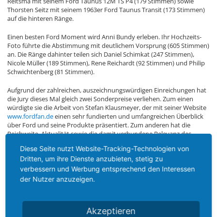
Reitsma mit seinem Ford Taunus 12M TS P4 (179 Stimmen) sowie
Thorsten Seitz mit seinem 1963er Ford Taunus Transit (173 Stimmen)
auf die hinteren Ränge.
Einen besten Ford Moment wird Anni Bundy erleben. Ihr Hochzeits-
Foto führte die Abstimmung mit deutlichem Vorsprung (605 Stimmen)
an. Die Ränge dahinter teilen sich Daniel Schimkat (247 Stimmen),
Nicole Müller (189 Stimmen), Rene Reichardt (92 Stimmen) und Philip
Schwichtenberg (81 Stimmen).
Aufgrund der zahlreichen, auszeichnungswürdigen Einreichungen hat
die Jury dieses Mal gleich zwei Sonderpreise verliehen. Zum einen
würdigte sie die Arbeit von Stefan Klausmeyer, der mit seiner Website
www.fordfan.de
einen sehr fundierten und umfangreichen Überblick
über Ford und seine Produkte präsentiert. Zum anderen hat die
Reichweite, Aktualität sowie die damit verbundene Relevanz des
www.ford-board.de
die Jury überzeugt, noch einen weiteren
Diese Seite nutzt Website-Tracking-Technologien von
Sonderpreis zu verleihen.
Dritten, um ihre Dienste anzubieten, stetig zu
DIE PREISVERLEIHUNG
verbessern und Werbung entsprechend den Interessen
der Nutzer anzuzeigen.
Die Preisverleihung wird am 8. Dezember bei den Ford-Werken in Köln
stattfinden. Den vier Siegern sowie den beiden Gewinnern der
Akzeptieren
Sonderpreise gehen persönliche Einladungen zu.