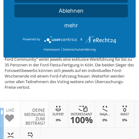
Insgesamt gingen beim diesjährigen Ford FanAward 139 Bewerbungen
Ablehnen
in vier Kategorien ein, darunter 29 Clubs, 25 Communities sowie Fotos
von 45 Fahrzeuge („Mein coolster Ford“) und 40 Fotos für „Bester Ford
mehr
Moment“. Die Zahl der eingereichten Bewerbungen überstieg damit
2012 mit 132 und 2010 mit lediglich 43 deutlich. 5.830 User stimmten
vom 1. bis zum 31. Oktober für ihre jeweiligen Favoriten ab; nach 4.390
Powered by
&
in 2012 und knapp 3.000 im Jahre 2010 ein neuer Rekord.
Impressum
|
Datenschutzerklärung
Den Gewinnern der beiden Kategorien „Bester Ford Club“ und „Beste
Ford Community“ winkt jeweils eine exklusive Werkführung für bis zu
35 Personen in der Ford Fiesta-Fertigung in Köln. Die beiden Sieger des
Fotowettbewerbs können sich jeweils auf ein individuelles Ford-
Wochenende mit einem Ford-Fahrzeug freuen. Weiterhin werden
unter allen Teilnehmern des Voting weitere zehn Überraschungs-
Preise verlost.
LIKE
DEINE
MEINUNG
SUPER!
INTERESSANT
NAJA...
WAS?
100%
ZUM
0%
0%
0%
BEITRAG?