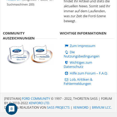
findet ihr Artikel und stets die
Suchmaschinen 200)
aktuellen News. Somit seid ihr
immer auf dem Laufenden,
was zur Zeit die Ford-Szene
bewegt.
COMMUNITY
WICHTIGE INFORMATIONEN
AUSZEICHNUNGEN
Zum Impressum
Die
Nutzungsbedingungen
Wichtiges zum
Datenschutz
Hilfe zum Forum – F.A.Q.
Lob, Kritiken &
Fehlermeldungen
[FIESTA/KA]
FORD COMMUNITY
© 1997 - 2022, THORSTEN SASS | FORUM
BY © 2010-2022
XENFORO LTD.
DESIGN & REALISATION VON
SASS PROJECTS
|
XENWORD
|
BRIVIUM LCC.