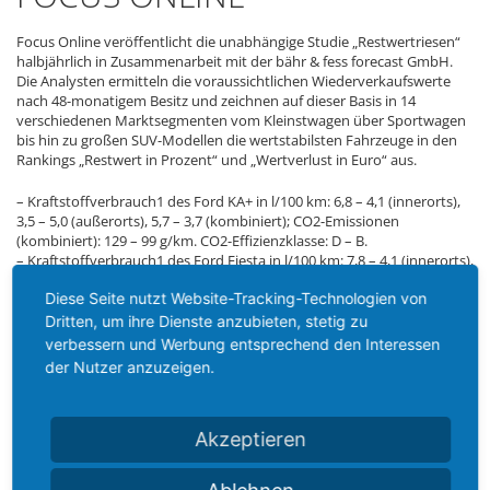
Focus Online veröffentlicht die unabhängige Studie „Restwertriesen“
halbjährlich in Zusammenarbeit mit der bähr & fess forecast GmbH.
Die Analysten ermitteln die voraussichtlichen Wiederverkaufswerte
nach 48-monatigem Besitz und zeichnen auf dieser Basis in 14
verschiedenen Marktsegmenten vom Kleinstwagen über Sportwagen
bis hin zu großen SUV-Modellen die wertstabilsten Fahrzeuge in den
Rankings „Restwert in Prozent“ und „Wertverlust in Euro“ aus.
– Kraftstoffverbrauch1 des Ford KA+ in l/100 km: 6,8 – 4,1 (innerorts),
3,5 – 5,0 (außerorts), 5,7 – 3,7 (kombiniert); CO2-Emissionen
(kombiniert): 129 – 99 g/km. CO2-Effizienzklasse: D – B.
– Kraftstoffverbrauch1 des Ford Fiesta in l/100 km: 7,8 – 4,1 (innerorts),
5,1 – 3,4 (außerorts), 6,1 – 3,7 (kombiniert); CO2-Emissionen
Diese Seite nutzt Website-Tracking-Technologien von
(kombiniert): 138 – 94 g/km. CO2-Effizienzklasse: D/C – A.
– Kraftstoffverbrauch1 des Ford C-MAX in l/100 km: 10,2 – 5,1
Dritten, um ihre Dienste anzubieten, stetig zu
(innerorts), 6,3 – 4,4 (außerorts), 7,7 – 4,7 (kombiniert); CO2-
verbessern und Werbung entsprechend den Interessen
Emissionen (kombiniert): 176 – 124 g/km. CO2-Effizienzklasse: D – A.
der Nutzer anzuzeigen.
Die angegebenen Werte wurden nach dem vorgeschriebenen
Messverfahren (§ 2 Nrn. 5, 6, 6a Pkw-EnVKV in der jeweils geltenden
Akzeptieren
Fassung) ermittelt.
Seit dem 1. September 2017 werden bestimmte Neuwagen nach dem