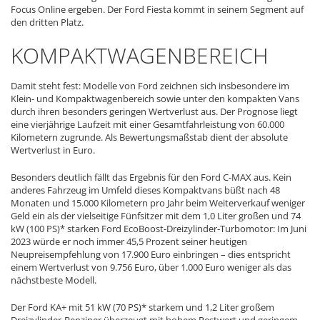
Focus Online ergeben. Der Ford Fiesta kommt in seinem Segment auf
den dritten Platz.
KOMPAKTWAGENBEREICH
Damit steht fest: Modelle von Ford zeichnen sich insbesondere im
Klein- und Kompaktwagenbereich sowie unter den kompakten Vans
durch ihren besonders geringen Wertverlust aus. Der Prognose liegt
eine vierjährige Laufzeit mit einer Gesamtfahrleistung von 60.000
Kilometern zugrunde. Als Bewertungsmaßstab dient der absolute
Wertverlust in Euro.
Besonders deutlich fällt das Ergebnis für den Ford C-MAX aus. Kein
anderes Fahrzeug im Umfeld dieses Kompaktvans büßt nach 48
Monaten und 15.000 Kilometern pro Jahr beim Weiterverkauf weniger
Geld ein als der vielseitige Fünfsitzer mit dem 1,0 Liter großen und 74
kW (100 PS)* starken Ford EcoBoost-Dreizylinder-Turbomotor: Im Juni
2023 würde er noch immer 45,5 Prozent seiner heutigen
Neupreisempfehlung von 17.900 Euro einbringen – dies entspricht
einem Wertverlust von 9.756 Euro, über 1.000 Euro weniger als das
nächstbeste Modell.
Der Ford KA+ mit 51 kW (70 PS)* starkem und 1,2 Liter großem
Dreizylinder-Benziner überzeugt mit hohem Restwert und geringem