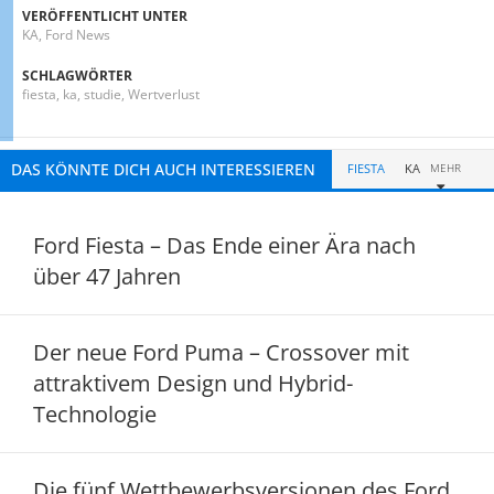
VERÖFFENTLICHT UNTER
KA
,
Ford News
SCHLAGWÖRTER
fiesta
,
ka
,
studie
,
Wertverlust
DAS KÖNNTE DICH AUCH INTERESSIEREN
FIESTA
KA
MEHR
Ford Fiesta – Das Ende einer Ära nach
über 47 Jahren
Der neue Ford Puma – Crossover mit
attraktivem Design und Hybrid-
Technologie
Die fünf Wettbewerbsversionen des Ford