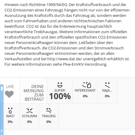
Hinweis nach Richtlinie 1999/94/EG: Der Kraftstoffverbrauch und die
CO2-Emissionen eines Fahrzeugs hängen nicht nur von der effizienten
Ausnutzung des Kraftstoffs durch das Fahrzeug ab, sondern werden
auch vom Fahrverhalten und anderen nichttechnischen Faktoren
beeinflusst. CO2 ist das für die Erderwärmung hauptsächlich
verantwortliche Treibhausgas. Weitere Informationen zum offiziellen
Kraftstoffverbrauch und den offiziellen spezifischen CO2-Emissionen
neuer Personenkraftwagen können dem ‚Leitfaden über den
Kraftstoffverbrauch, die CO2-Emissionen und den Stromverbrauch
neuer Personenkraftwagen‘ entnommen werden, der an allen
Verkaufsstellen und bei http://www.dat.de/ unentgeltlich erhältlich ist.
Für weitere Informationen siehe Pkw-EnVKV-Verordnung.
LIKE
DEINE
MEINUNG
SUPER!
INTERESSANT
NAJA...
100%
ZUM
0%
0%
BEITRAG?
WAS?
SCHLIMM
TRAURIG
0%
0%
0%