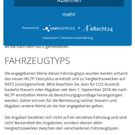
Ablehnen
weltweit harmonisierten Prüfverfahren für Personenwagen und
leichte Nutzfahrzeuge (World Harmonised Light Vehicle Test
mehr
Procedure, WLTP), einem neuen, realistischeren Prüfverfahren zur
Messung des Kraftstoffverbrauchs und der CO2-Emissoien,
typgenehmigt. Seit dem 1. September 2018 ersetzt das WLTP den
Powered by
&
neuen europäischen Fahrzyklus (NEFZ). Wegen der realistischeren
Prüfbedingungen sind die nach dem WLTP gemessenen
Impressum
|
Datenschutzerklärung
Kraftstoffverbrauchs- und CO2-Emissionswerte in vielen Fällen höher
als die nach dem NEFZ gemessenen.
FAHRZEUGTYPS
Die angegebenen Werte dieses Fahrzeugtyps wurden bereits anhand
des neuen WLTP-Testzyklus ermittelt und zu Vergleichszwecken auf
NEFZ zurückgerechnet. Bitte beachten Sie, dass für CO2-Ausstoß
basierte Steuern oder Abgaben seit dem 1. September 2018 die nach
WLTP ermittelten Werte als Berechnungsgrundlage herangezogen
werden. Daher können für die Bemessung solcher Steuern und
Abgaben andere Werte als die hier angegebenen gelten.
Die Angaben beziehen sich nicht auf ein einzelnes Fahrzeug und sind
nicht Bestandteil des Angebotes, sondern dienen allein
Vergleichszwecken zwischen den verschiedenen Fahrzeugtypen.