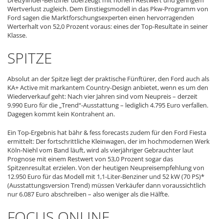
Wertverlust zugleich. Dem Einstiegsmodell in das Pkw-Programm von
Ford sagen die Marktforschungsexperten einen hervorragenden
Werterhalt von 52,0 Prozent voraus: eines der Top-Resultate in seiner
Klasse.
SPITZE
Absolut an der Spitze liegt der praktische Fünftürer, den Ford auch als
KA+ Active mit markantem Country-Design anbietet, wenn es um den
Wiederverkauf geht: Nach vier Jahren sind vom Neupreis – derzeit
9.990 Euro für die „Trend“-Ausstattung – lediglich 4.795 Euro verfallen.
Dagegen kommt kein Kontrahent an.
Ein Top-Ergebnis hat bähr & fess forecasts zudem für den Ford Fiesta
ermittelt: Der fortschrittliche Kleinwagen, der im hochmodernen Werk
Köln-Niehl vom Band läuft, wird als vierjähriger Gebrauchter laut
Prognose mit einem Restwert von 53,0 Prozent sogar das
Spitzenresultat erzielen. Von der heutigen Neupreisempfehlung von
12.950 Euro für das Modell mit 1,1-Liter-Benziner und 52 kW (70 PS)*
(Ausstattungsversion Trend) müssen Verkäufer dann voraussichtlich
nur 6.087 Euro abschreiben – also weniger als die Hälfte.
FOCUS ONLINE