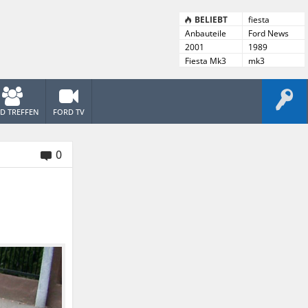
BELIEBT
fiesta
Anbauteile
Ford News
Archiv
2001
1989
Fiesta Mk3
mk3
1989-96
D TREFFEN
FORD TV
0