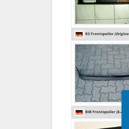
RS Frontspoiler
(Original
BIB Frontspoiler
(k.A.)