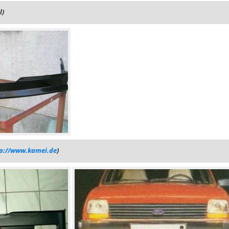
l)
tp://www.kamei.de
)