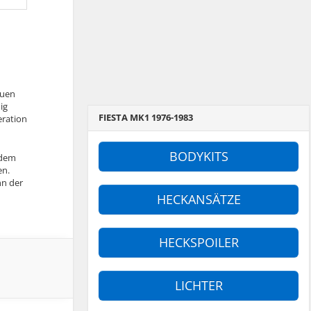
euen
ig
FIESTA MK1 1976-1983
eration
BODYKITS
 dem
en.
nn der
HECKANSÄTZE
HECKSPOILER
LICHTER