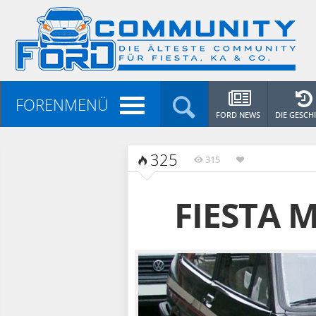
FORENMENÜ
FORD NEWS
DIE GESCH
325
315
FIESTA M