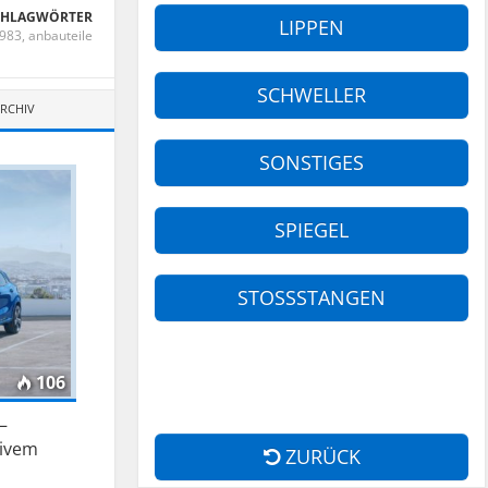
CHLAGWÖRTER
LIPPEN
983
,
anbauteile
SCHWELLER
ARCHIV
SONSTIGES
SPIEGEL
STOSSSTANGEN
106
–
tivem
ZURÜCK