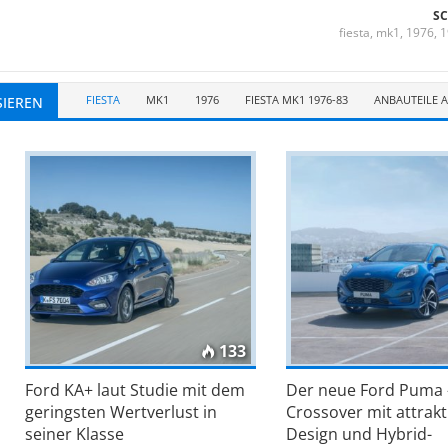
S
fiesta
,
mk1
,
1976
,
1
FIESTA
MK1
1976
FIESTA MK1 1976-83
ANBAUTEILE 
SIEREN
133
Ford KA+ laut Studie mit dem
Der neue Ford Puma 
geringsten Wertverlust in
Crossover mit attrak
seiner Klasse
Design und Hybrid-