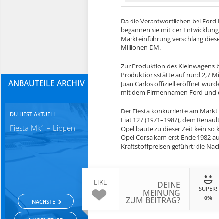
Da die Verantwortlichen bei Ford
begannen sie mit der Entwicklun
Markteinführung verschlang dies
Millionen DM.
Zur Produktion des Kleinwagens b
Produktionsstätte auf rund 2,7 M
ANBAUTEILE ARCHIV
Juan Carlos offiziell eröffnet wur
mit dem Firmennamen Ford und d
Der Fiesta konkurrierte am Markt
DU LIEST AKTUELL
Fiat 127 (1971–1987), dem Renaul
Fiesta Mk1 – Lippen
Opel baute zu dieser Zeit kein so
Opel Corsa kam erst Ende 1982 auf
Kraftstoffpreisen geführt; die Na
LIKE
DEINE
SUPER!
MEINUNG
0%
ZUM BEITRAG?
NÄCHSTE