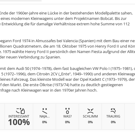
 Ende der 1960er-Jahre eine Lücke in der bestehenden Modellpalette sahen,
g eines modernen Kleinwagens unter dem Projektnamen Bobcat. Bis zur
e Entwicklung die für damalige Verhältnisse extrem hohe Summe von 112
egann Ford 1974 in Almussafes bei Valencia (Spanien) mit dem Bau einer n
illionen Quadratmetern, die am 18. Oktober 1975 von Henry Ford II und Kön
de. 1975 wählte Henry Ford II persönlich den Namen Fiesta aufgrund der Allit
er neuen Verbindung zu Spanien.
 mit dem Audi 50 (1974–1978), dem fast baugleichen VW Polo I (1975–1981),
t 5 (1972–1996), dem Citroën 2CV („Ente“, 1949–1990) und anderen Kleinwag
 kleines Fahrzeug. Das kleinste Modell war der Opel Kadett C (1973–1979), de
 den Markt. Die erste Ölkrise (1973/74) hatte zu deutlich gestiegenen
chfrage nach Kleinwagen war in den 1970er Jahren hoch.
INTERESSANT
NAJA...
WAS?
SCHLIMM
TRAURIG
100%
0%
0%
0%
0%