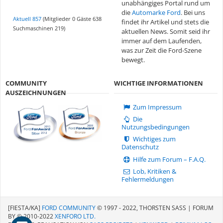
unabhängiges Portal rund um
die
Automarke Ford
. Bei uns
Aktuell 857
(Mitglieder 0 Gäste 638
findet ihr Artikel und stets die
Suchmaschinen 219)
aktuellen News. Somit seid ihr
immer auf dem Laufenden,
was zur Zeit die Ford-Szene
bewegt.
COMMUNITY
WICHTIGE INFORMATIONEN
AUSZEICHNUNGEN
Zum Impressum
Die
Nutzungsbedingungen
Wichtiges zum
Datenschutz
Hilfe zum Forum – F.A.Q.
Lob, Kritiken &
Fehlermeldungen
[FIESTA/KA]
FORD COMMUNITY
© 1997 - 2022, THORSTEN SASS | FORUM
BY © 2010-2022
XENFORO LTD.