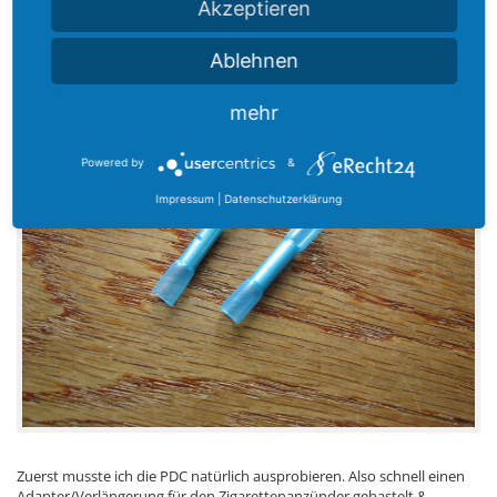
Akzeptieren
Was leider fehlt ist ein Quetschverbinder (wird nur 1x benötigt)
Ablehnen
mehr
Powered by
&
Impressum
|
Datenschutzerklärung
Zuerst musste ich die PDC natürlich ausprobieren. Also schnell einen
Adapter/Verlängerung für den Zigarettenanzünder gebastelt &