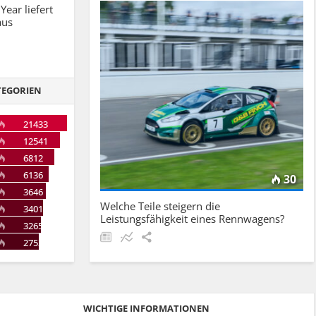
Year liefert
aus
TEGORIEN
21433
12541
6812
6136
30
3646
Welche Teile steigern die
3401
Leistungsfähigkeit eines Rennwagens?
3265
2753
WICHTIGE INFORMATIONEN