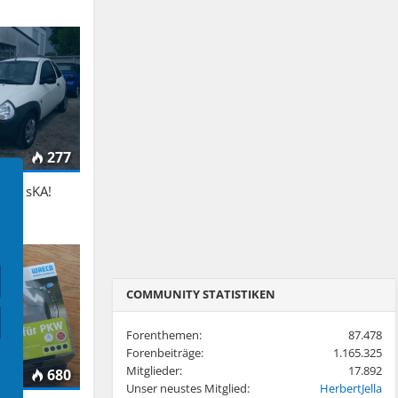
277
s is sKA!
COMMUNITY STATISTIKEN
Forenthemen:
87.478
Forenbeiträge:
1.165.325
Mitglieder:
17.892
680
Unser neustes Mitglied:
HerbertJella