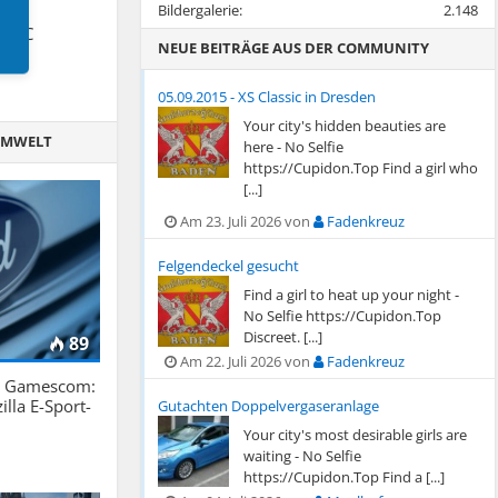
Bildergalerie:
2.148
ng –
e PDC
NEUE BEITRÄGE AUS DER COMMUNITY
05.09.2015 - XS Classic in Dresden
Your city's hidden beauties are
 UMWELT
here - No Selfie
https://Cupidon.Top Find a girl who
[...]
Am 23. Juli 2026 von
Fadenkreuz
Felgendeckel gesucht
Find a girl to heat up your night -
No Selfie https://Cupidon.Top
Discreet. [...]
89
Am 22. Juli 2026 von
Fadenkreuz
er Gamescom:
illa E-Sport-
Gutachten Doppelvergaseranlage
Your city's most desirable girls are
waiting - No Selfie
https://Cupidon.Top Find a [...]