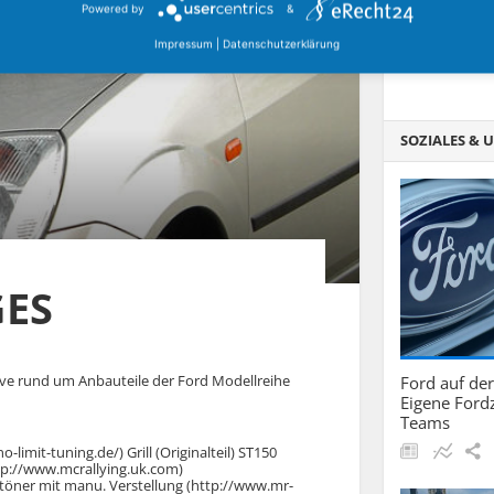
Powered by
&
Fotoanleitu
Einparkhilf
Impressum
|
Datenschutzerklärung
SOZIALES &
GES
ive rund um Anbauteile der Ford Modellreihe
Ford auf d
Eigene Fordz
Teams
mit-tuning.de/) Grill (Originalteil) ST150
ttp://www.mcrallying.uk.com)
öner mit manu. Verstellung (http://www.mr-