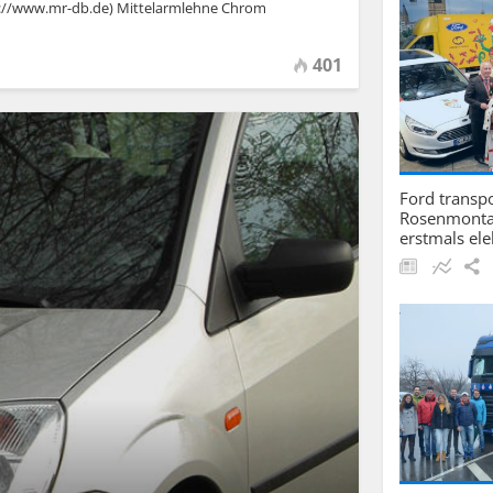
ttp://www.mr-db.de) Mittelarmlehne Chrom
401
Ford transpo
Rosenmonta
erstmals ele