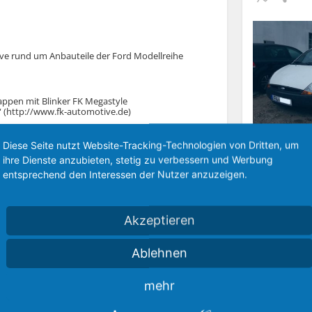
ive rund um Anbauteile der Ford Modellreihe
appen mit Blinker FK Megastyle
“ (http://www.fk-automotive.de)
lattform, im Vergleich zu den bisherigen
am Sonntag verlieh dem Fiesta im Jahr 2002
Diese Seite nutzt Website-Tracking-Technologien von Dritten, um
KA-Fred – thi
ihre Dienste anzubieten, stetig zu verbessern und Werbung
entsprechend den Interessen der Nutzer anzuzeigen.
314
Akzeptieren
Ablehnen
mehr