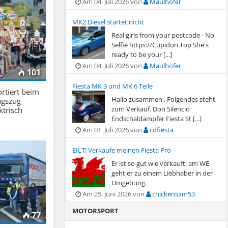
Am 04. Juli 2026 von
Maulhofer
MK2 Diesel startet nicht
Real girls from your postcode - No
Selfie https://Cupidon.Top She's
ready to be your [...]
Am 04. Juli 2026 von
Maulhofer
101
Fiesta MK 3 und MK 6 Teile
rtiert beim
Hallo zusammen , Folgendes steht
gszug
zum Verkauf. Don Silencio
ktrisch
Endschaldämpfer Fiesta St [...]
Am 01. Juli 2026 von
cdfiesta
EILT! Verkaufe meinen Fiesta Pro
Er ist so gut wie verkauft; am WE
geht er zu einem Liebhaber in der
Umgebung.
Am 25. Juni 2026 von
chickensam53
MOTORSPORT
77