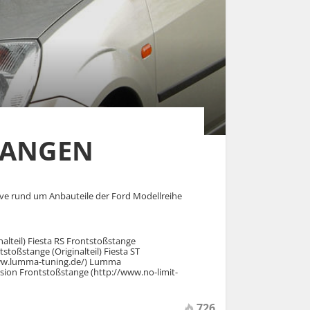
TANGEN
ive rund um Anbauteile der Ford Modellreihe
nalteil) Fiesta RS Frontstoßstange
tstoßstange (Originalteil) Fiesta ST
www.lumma-tuning.de/) Lumma
ion Frontstoßstange (http://www.no-limit-
726