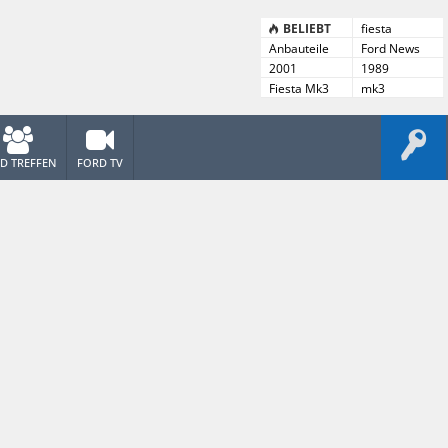
BELIEBT
fiesta
Anbauteile
Ford News
Archiv
2001
1989
Fiesta Mk3
mk3
1989-96
D TREFFEN
FORD TV