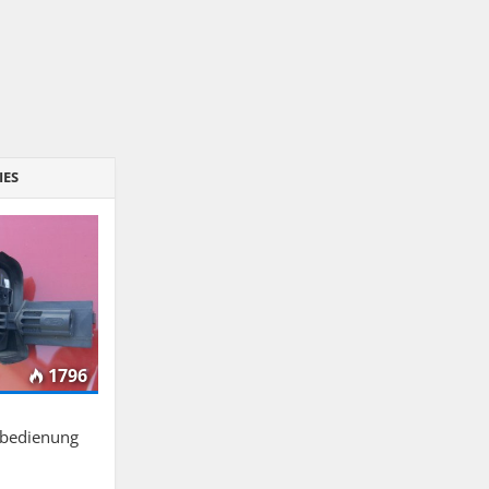
IES
1796
nbedienung