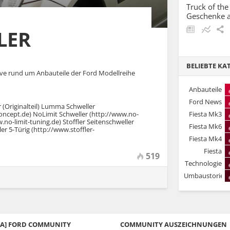
Truck of the 
Geschenke 
LER
BELIEBTE KA
ive rund um Anbauteile der Ford Modellreihe
Anbauteile
Archiv
Ford News
r (Originalteil) Lumma Schweller
Fiesta Mk3
oncept.de) NoLimit Schweller (http://www.no-
.no-limit-tuning.de) Stoffler Seitenschweller
1989-96
Fiesta Mk6
er 5-Türig (http://www.stoffler-
2001-08
Fiesta Mk4
1995-99
Fiesta
519
Technologie
& Sicherheit
Umbaustories
/KA] FORD COMMUNITY
COMMUNITY AUSZEICHNUNGEN