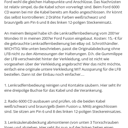
Ford wohl die gleichen Haltepunkte und Anschlüsse. Das Nachrüsten
ist relativ simpel, da die Kabel schon vorverlegt sind. Beim Ford 6000
CD waren bei mir die Kabel bereits am Radio angeschlossen. Ihr könnt
das selbst kontrollieren: 2 Drähte: Farben weiß/schwarz und
braun/gelb am Pin 6 und 8 des linken 12-poligen Steckereinsatz.
An meinem Beispiel habe ich die Lenkradfernbedienung vom 2001er
Mondeo III in meinen 2007er Ford Fusion eingebaut. Kosten: 15,- € für
die gebrauchte Lenkradfernbedienung bei eBay od. Schrotthändler.
WICHTIG: Wie unten beschrieben, passt die Originalabdeckung ohne
LFB nicht zu den Abmessungen der Halterungen. D.h. die Gummilippe
der LFB verschwindet hinter der Verkleidung, und ist nicht wie
vorgesehen über der Verkleidung angebracht! Wer das nicht möchte,
einfach eine originale untere Verkleidung MIT Aussparung für die LFB
bestellen. Dann ist der Einbau noch einfacher….
1. Lenkradfernbedieung reinigen und Kontakte säubern. Hier seht ihr
eine dreipolige Buchse für das Kabel und die Verankerung.
2. Radio 6000 CD ausbauen und prüfen, ob die beiden Kabel
weiß/schwarz und braun/gelb (beim Fusion u. MK6) angeschlossen
sind. Sie sitzen am Pin 6 und 8 des linken 12-poligen Steckereinsatzes.
3. Lenksäulenabdeckung abmontieren (von unten 3 Torxschrauben
lösen und abziehen. Hier seht ihr nun auf der linken Seiten einen